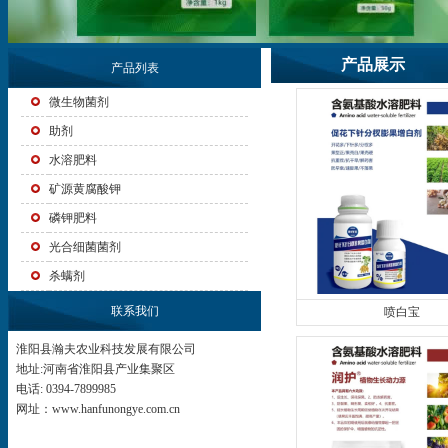
产品展示
产品列表
微生物菌剂
助剂
水溶肥料
矿源黄腐酸钾
磷钾肥料
光合细菌菌剂
杀螨剂
联系我们
喷白宝
淮阳县瀚夫农业科技发展有限公司
地址:河南省淮阳县产业集聚区
电话: 0394-7899985
网址：www.hanfunongye.com.cn