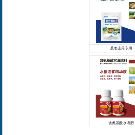
葱姜韭蒜专用
含氨基酸水溶肥